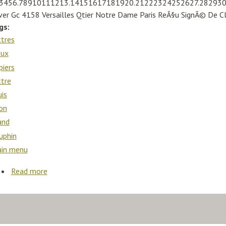
3456.78910111213.14151617181920.21222324252627.28293031
ver Gc 4158 Versailles Qtier Notre Dame Paris ReÃ§u SignÃ© De Cl
gs:
ttres
eux
piers
ttre
uis
son
and
uphin
in menu
Read more
about Lettres Vieux Papiers TrÃ¨s Rare Lettre De Lo