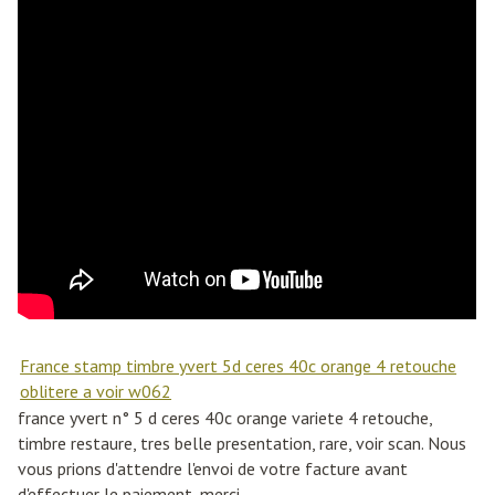
France stamp timbre yvert 5d ceres 40c orange 4 retouche
oblitere a voir w062
france yvert n° 5 d ceres 40c orange variete 4 retouche,
timbre restaure, tres belle presentation, rare, voir scan. Nous
vous prions d'attendre l'envoi de votre facture avant
d'effectuer le paiement, merci.